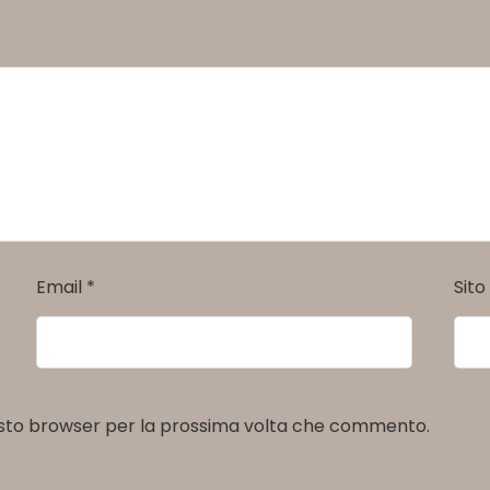
Email
*
Sit
uesto browser per la prossima volta che commento.