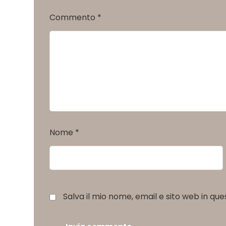
Commento
*
Nome
*
Salva il mio nome, email e sito web in q