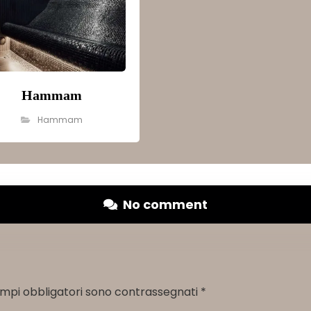
Hammam
Hammam
No comment
ampi obbligatori sono contrassegnati
*